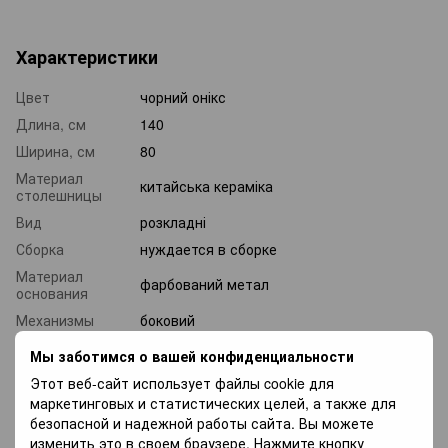
Характеристики
Цвет
чорний онікс
Длина, см
140
Ширина, см
80
Материал
китайська кераміка
столешницы
Вид
розкладні
Сборка
нуждается в сборке
Материал
фарбований метал
основания
Механизмы
боковий
Максимальная
Мы заботимся о вашей конфиденциальности
длина
200
столешницы,
Этот веб-сайт использует файлы cookie для
см
маркетинговых и статистических целей, а также для
безопасной и надежной работы сайта. Вы можете
Вес, кг
109
изменить это в своем браузере. Нажмите кнопку