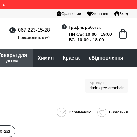
пол!
Сравнение
Желания
Вход
График работы:
067 223-15-28
ПН-СБ: 10:00 - 19:00
Перезвонить вам?
ВС: 10:00 - 18:00
Товары для
Химия
Краска
єВідновлення
дома
Артикул
dario-grey-armchair
К сравнению
В желания
аказ