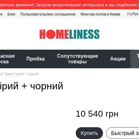
тратьте времени! Загрузи визуализацию интерьера и мы подберем 
Укр
Рус
ия
Блог
Пользовательское соглашение
Монтаж полов в Киеве
расная
Cопутствующие
Пробка
Акции
оска
товары
el "Даріо" сірий + чорний
сірий + чорний
10 540 грн
Купить
Быстрый з