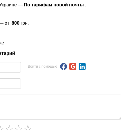
 Украине —
По тарифам новой почты
.
 — от
800
грн.
ке
нтарий
Войти с помощью