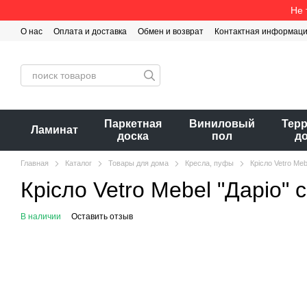
Перейти к основному контенту
Не 
О нас
Оплата и доставка
Обмен и возврат
Контактная информац
Паркетная
Виниловый
Тер
Ламинат
доска
пол
д
Главная
Каталог
Товары для дома
Кресла, пуфы
Крісло Vetro Meb
Крісло Vetro Mebel "Даріо" 
В наличии
Оставить отзыв