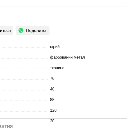
иться
Поделится
сірий
фарбований метал
тканина
76
46
88
128
20
антия