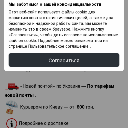
Мы заботимся о вашей конфиденциальности
Характеристики
Этот веб-сайт использует файлы cookie для
маркетинговых и статистических целей, а также для
Размеры
50x40 см
безопасной и надежной работы сайта. Вы можете
Состав
Хлопок
изменить это в своем браузере. Нажмите кнопку
Страна
«Согласиться», чтобы дать согласие на использование
Италия
производитель
файлов cookie. Подробнее можно ознакомиться на
странице
Пользовательское соглашение
.
Коллекция
Sirio
Форма
Фигурная
Согласиться
Доставка
Оплата
Гарантия
«Новой почтой» по Украине —
По тарифам
новой почты
.
Курьером по Киеву — от
800
грн.
Подробнее о доставке