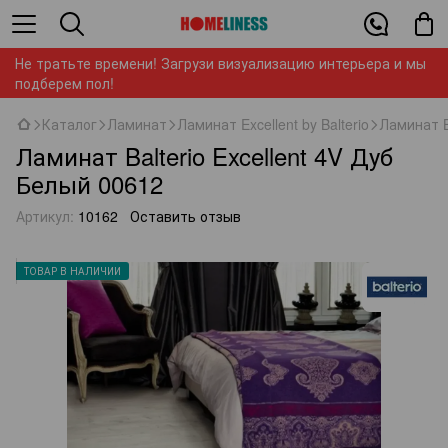
Не тратьте времени! Загрузи визуализацию интерьера и мы
подберем пол!
Каталог
Ламинат
Ламинат Excellent by Balterio
Ламинат B
Ламинат Balterio Excellent 4V Дуб
Белый 00612
Артикул:
10162
Оставить отзыв
ТОВАР В НАЛИЧИИ