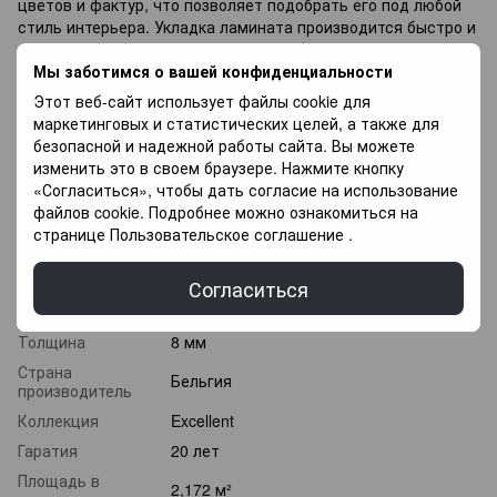
цветов и фактур, что позволяет подобрать его под любой
стиль интерьера. Укладка ламината производится быстро и
легко, что делает ее популярным выбором для тех, кто
Мы заботимся о вашей конфиденциальности
хочет обновить свой дом своими руками.
Этот веб-сайт использует файлы cookie для
Если вы не можете подобрать ламинат, напишите
маркетинговых и статистических целей, а также для
специалистам с возможностью вам помочь в Выборе, так
безопасной и надежной работы сайта. Вы можете
же у Вас есть возможность купить нижнее покрытие в
изменить это в своем браузере. Нажмите кнопку
платежных чашках, и оплатить другие платежи в течение 3
«Согласиться», чтобы дать согласие на использование
месяцев.
файлов cookie. Подробнее можно ознакомиться на
странице
Пользовательское соглашение
.
Характеристики
Согласиться
Класс
33 класс
износостойкости
Толщина
8 мм
Страна
Бельгия
производитель
Коллекция
Excellent
Гаратия
20 лет
Площадь в
2,172 м²