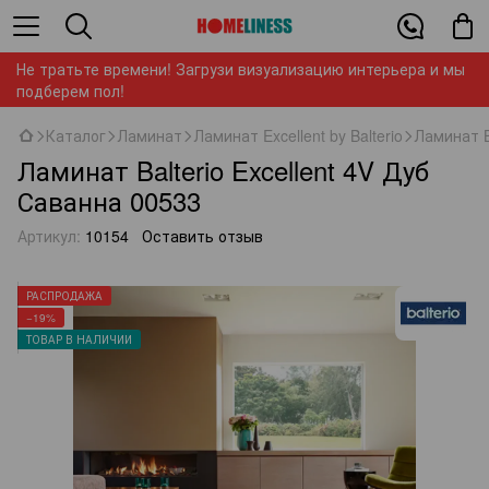
Не тратьте времени! Загрузи визуализацию интерьера и мы
подберем пол!
Каталог
Ламинат
Ламинат Excellent by Balterio
Ламинат B
Ламинат Balterio Excellent 4V Дуб
Саванна 00533
Артикул:
10154
Оставить отзыв
РАСПРОДАЖА
−19%
ТОВАР В НАЛИЧИИ