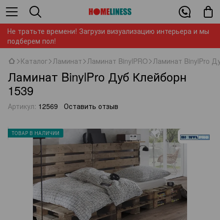
Не тратьте времени! Загрузи визуализацию интерьера и мы
подберем пол!
Каталог
Ламинат
Ламинат BinylPRO
Ламинат BinylPro Д
Ламинат BinylPro Дуб Клейборн
1539
Артикул:
12569
Оставить отзыв
ТОВАР В НАЛИЧИИ