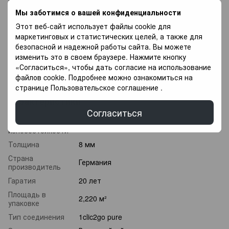
легко, что делает его популярным выбором для тех, кто
Мы заботимся о вашей конфиденциальности
хочет обновить свой дом своими руками.
Этот веб-сайт использует файлы cookie для
Если вы не можете подобрать ламинат напиши
маркетинговых и статистических целей, а также для
специалисты с радостью Вам помогут в Выборе, так же у
безопасной и надежной работы сайта. Вы можете
Вас есть возможность купить напольное покрытие в оплату
изменить это в своем браузере. Нажмите кнопку
частями, и оплачивать разными платежами в течение 3
«Согласиться», чтобы дать согласие на использование
месяцев.
файлов cookie. Подробнее можно ознакомиться на
странице
Пользовательское соглашение
.
Характеристики
Согласиться
Класс
33 класс
износостойкости
Толщина
8 мм
Страна
Германия
производитель
Гаратия
20 лет
Площадь в
2,220 м²
упаковке
Тип соединения
1clic2go pure