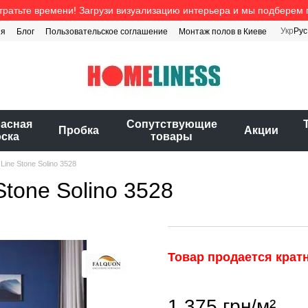
тратьте времени! Загрузи визуализацию интерьера и мы подберем 
Укр
Рус
ия
Блог
Пользовательское соглашение
Монтаж полов в Киеве
расная
Cопутствующие
Пробка
Акции
оска
товары
Line Stone Solino 3528
Stone Solino 3528
Товар продается кратн
1 375 грн/м²