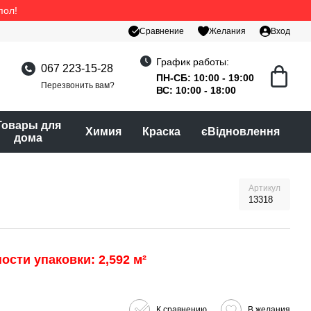
пол!
Сравнение
Желания
Вход
График работы:
067 223-15-28
ПН-СБ: 10:00 - 19:00
Перезвонить вам?
ВС: 10:00 - 18:00
Товары для
Химия
Краска
єВідновлення
дома
Артикул
13318
ости упаковки: 2,592 м²
К сравнению
В желания