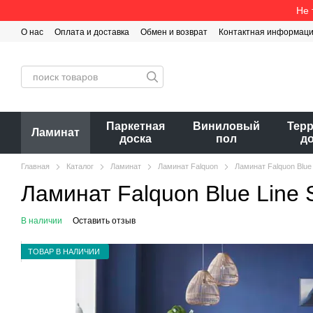
Перейти к основному контенту
Не 
О нас
Оплата и доставка
Обмен и возврат
Контактная информац
Паркетная
Виниловый
Тер
Ламинат
доска
пол
д
Главная
Каталог
Ламинат
Ламинат Falquon
Ламинат Falquon Blue 
Ламинат Falquon Blue Line 
В наличии
Оставить отзыв
ТОВАР В НАЛИЧИИ