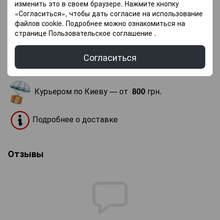
Декор
Ren (Рэн)
изменить это в своем браузере. Нажмите кнопку
«Согласиться», чтобы дать согласие на использование
файлов cookie. Подробнее можно ознакомиться на
Доставка
Оплата
Гарантия
странице
Пользовательское соглашение
.
«Новой почтой» по Украине —
По тарифам
Согласиться
новой почты
.
Курьером по Киеву — от
800
грн.
Подробнее о доставке
Отзывы