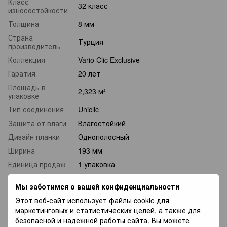
Класс
32 класс
износостойкости
Толщина
8 мм
Страна
Турция
производитель
Коллекция
Vario Clic Exclusive
Гаратия
20 лет
Площадь в
2,323 м²
упаковке
Тип соединения
Uniclic
Защита от влаги
Влагостойкий
Дизайн планки
Однополосный
Ширина
193 мм
Единица продаж
1 упаковка
Фаска
Фаска V4
Мы заботимся о вашей конфиденциальности
Планок в
10 планок
Этот веб-сайт использует файлы cookie для
упаковке, шт.
маркетинговых и статистических целей, а также для
Длина
1204 мм
безопасной и надежной работы сайта. Вы можете