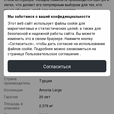
легко, что делает его популярным выбором для тех, кто
хочет обновить свой дом своими руками.
Мы заботимся о вашей конфиденциальности
Если вы не можете подобрать ламинат напиши
специалисты с радостью Вам помогут в Выборе, так же у
Этот веб-сайт использует файлы cookie для
Вас есть возможность купить напольное покрытие в оплату
маркетинговых и статистических целей, а также для
частями, и оплачивать разными платежами в течение 3
безопасной и надежной работы сайта. Вы можете
месяцев.
изменить это в своем браузере. Нажмите кнопку
«Согласиться», чтобы дать согласие на использование
файлов cookie. Подробнее можно ознакомиться на
Характеристики
странице
Пользовательское соглашение
.
Класс
32 класс
износостойкости
Согласиться
Толщина
8 мм
Страна
Турция
производитель
Коллекция
Amonia Large
Гаратия
20 лет
Площадь в
2,376 м²
упаковке