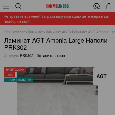
Не тратьте времени! Загрузи визуализацию интерьера и мы
подберем пол!
Каталог
Ламинат
Ламинат AGT
Ламинат AGT Amonia La
Ламинат AGT Amonia Large Наполи
PRK302
Артикул:
PRK302
Оставить отзыв
РАСПРОДАЖА
−10%
ТОВАР В НАЛИЧИИ