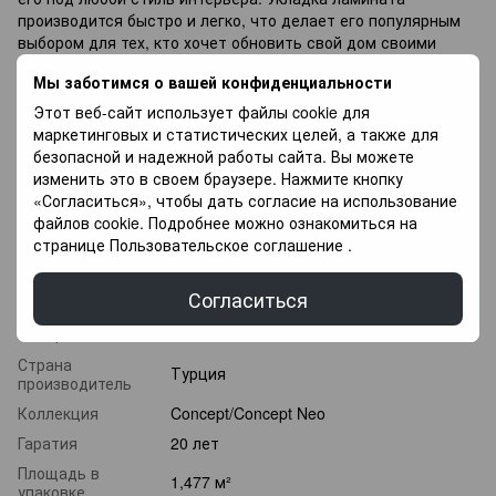
производится быстро и легко, что делает его популярным
выбором для тех, кто хочет обновить свой дом своими
руками.
Мы заботимся о вашей конфиденциальности
Если вы не можете подобрать ламинат напиши
Этот веб-сайт использует файлы cookie для
специалисты с радостью Вам помогут в Выборе, так же у
маркетинговых и статистических целей, а также для
Вас есть возможность купить напольное покрытие в оплату
безопасной и надежной работы сайта. Вы можете
частями, и оплачивать разными платежами в течение 3
изменить это в своем браузере. Нажмите кнопку
месяцев.
«Согласиться», чтобы дать согласие на использование
файлов cookie. Подробнее можно ознакомиться на
Характеристики
странице
Пользовательское соглашение
.
Класс
32 класс
Согласиться
износостойкости
Толщина
10 мм
Страна
Турция
производитель
Коллекция
Concept/Concept Neo
Гаратия
20 лет
Площадь в
1,477 м²
упаковке