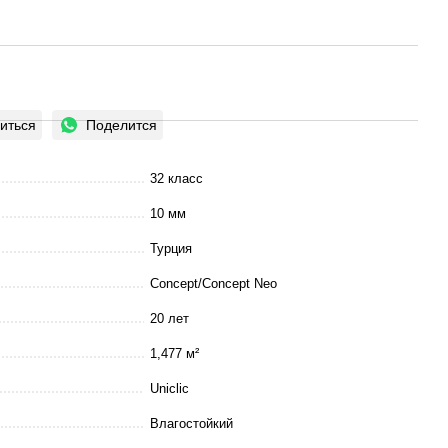
иться
Поделится
32 класс
10 мм
Турция
Concept/Concept Neo
20 лет
1,477 м²
Uniclic
Влагостойкий