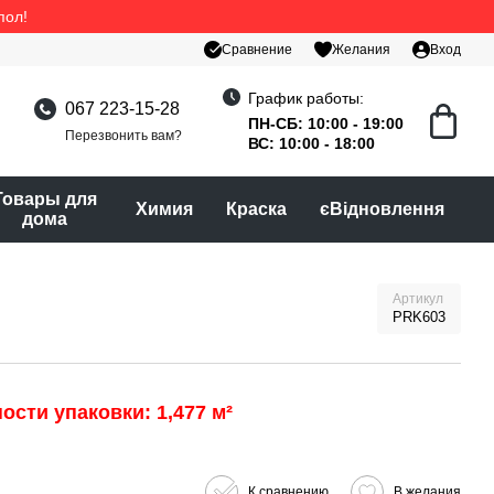
пол!
Сравнение
Желания
Вход
График работы:
067 223-15-28
ПН-СБ: 10:00 - 19:00
Перезвонить вам?
ВС: 10:00 - 18:00
Товары для
Химия
Краска
єВідновлення
дома
Артикул
PRK603
ости упаковки: 1,477 м²
К сравнению
В желания