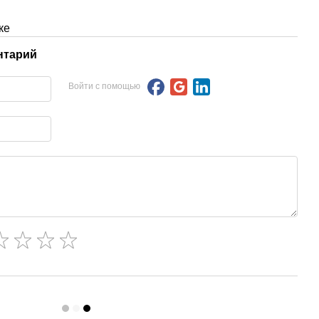
ке
нтарий
Войти с помощью