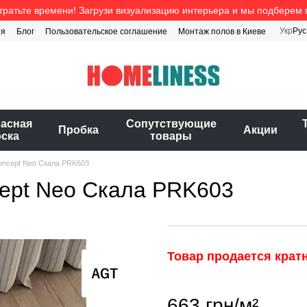
тратьте времени! Загрузи визуализацию интерьера и мы подберем 
Укр
Рус
ия
Блог
Пользовательское соглашение
Монтаж полов в Киеве
расная
Cопутствующие
Пробка
Акции
оска
товары
oncept Neo Скала PRK603
ept Neo Скала PRK603
Товар продается кратн
663 грн/м²