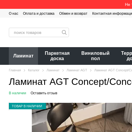
Перейти к основному контенту
Не 
О нас
Оплата и доставка
Обмен и возврат
Контактная информац
Паркетная
Виниловый
Тер
Ламинат
доска
пол
д
Главная
Каталог
Ламинат
Ламинат AGT
Ламинат AGT Concept/C
Ламинат AGT Concept/Conc
В наличии
Оставить отзыв
ТОВАР В НАЛИЧИИ