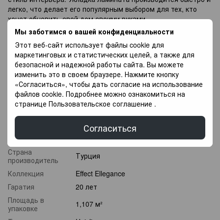
легко, что делает его популярным выбором для тех, кто
хочет обновить свой дом своими руками.
Мы заботимся о вашей конфиденциальности
Если вы не можете подобрать ламинат напиши
специалисты с радостью Вам помогут в Выборе, так же у
Этот веб-сайт использует файлы cookie для
Вас есть возможность купить напольное покрытие в оплату
маркетинговых и статистических целей, а также для
частями, и оплачивать разными платежами в течение 3
безопасной и надежной работы сайта. Вы можете
месяцев.
изменить это в своем браузере. Нажмите кнопку
«Согласиться», чтобы дать согласие на использование
файлов cookie. Подробнее можно ознакомиться на
Характеристики
странице
Пользовательское соглашение
.
Класс
33 класс
износостойкости
Согласиться
Толщина
12 мм
Страна
Турция
производитель
Коллекция
Effect Ellegance
Гаратия
20 лет
Площадь в
1,107 м²
упаковке