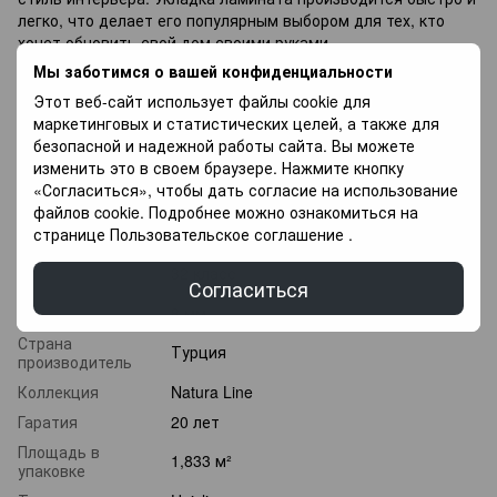
легко, что делает его популярным выбором для тех, кто
хочет обновить свой дом своими руками.
Мы заботимся о вашей конфиденциальности
Если вы не можете подобрать ламинат напиши
специалисты с радостью Вам помогут в Выборе, так же у
Этот веб-сайт использует файлы cookie для
Вас есть возможность купить напольное покрытие в оплату
маркетинговых и статистических целей, а также для
частями, и оплачивать разными платежами в течение 3
безопасной и надежной работы сайта. Вы можете
месяцев.
изменить это в своем браузере. Нажмите кнопку
«Согласиться», чтобы дать согласие на использование
файлов cookie. Подробнее можно ознакомиться на
Характеристики
странице
Пользовательское соглашение
.
Класс
32 класс
износостойкости
Согласиться
Толщина
8 мм
Страна
Турция
производитель
Коллекция
Natura Line
Гаратия
20 лет
Площадь в
1,833 м²
упаковке