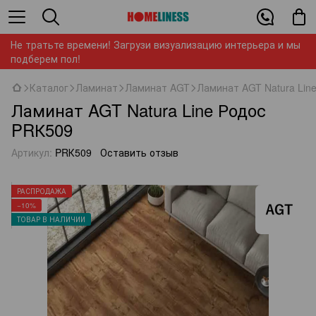
Не тратьте времени! Загрузи визуализацию интерьера и мы
подберем пол!
Каталог
Ламинат
Ламинат AGT
Ламинат AGT Natura Lin
Ламинат AGT Natura Line Родос
PRК509
Артикул:
PRК509
Оставить отзыв
РАСПРОДАЖА
−10%
ТОВАР В НАЛИЧИИ