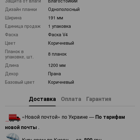
Защита от влаги
Влагостойкий
Дизайн планки
Однополосный
Ширина
191 мм
Единица продаж
1 упаковка
Фаска
Фаска V4
Цвет
Коричневый
Планок в
8 планок
упаковке, шт.
Длина
1200 мм
Декор
Прана
Базовый цвет
Коричневый
Доставка
Оплата
Гарантия
«Новой почтой» по Украине —
По тарифам
новой почты
.
Курьером по Киеву — от
800
грн.