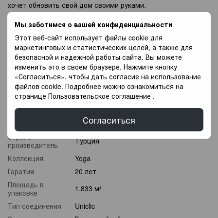
хочет обновить свой дом своими руками.
Если вы не можете подобрать ламинат напиши
Мы заботимся о вашей конфиденциальности
специалисты с радостью Вам помогут в Выборе, так же у
Этот веб-сайт использует файлы cookie для
Вас есть возможность купить напольное покрытие в оплату
маркетинговых и статистических целей, а также для
частями, и оплачивать разными платежами в течение 3
безопасной и надежной работы сайта. Вы можете
месяцев.
изменить это в своем браузере. Нажмите кнопку
«Согласиться», чтобы дать согласие на использование
Характеристики
файлов cookie. Подробнее можно ознакомиться на
странице
Пользовательское соглашение
.
Класс
32 класс
износостойкости
Согласиться
Толщина
8 мм
Страна
Турция
производитель
Коллекция
Yoga
Гаратия
20 лет
Площадь в
1,833 м²
упаковке
Тип соединения
Uniclic