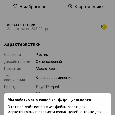
В избранное
К сравнению
ОПЛАТА ЧАСТЯМИ
3 платежа по 846.00 грн
Характеристики
Селекция
Рустик
Дизайн планки
Однополосный
Покрытие
Масло-Воск
Тип
Клеевое соединение
соединения
Бренд
Royal Parquet
Толщина
22 мм
Мы заботимся о вашей конфиденциальности
Длина
500-1600 мм
Этот веб-сайт использует файлы cookie для
Ширина
140 мм
маркетинговых и статистических целей, а также для
Страна