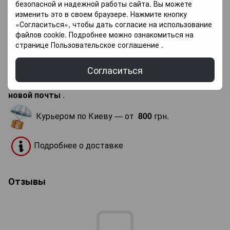
Украина
безопасной и надежной работы сайта. Вы можете
производитель
изменить это в своем браузере. Нажмите кнопку
Порода дерева
Дуб
«Согласиться», чтобы дать согласие на использование
файлов cookie. Подробнее можно ознакомиться на
странице
Пользовательское соглашение
.
Доставка
Оплата
Гарантия
Согласиться
«Новой почтой» по Украине —
По тарифам
новой почты
.
Курьером по Киеву — от
800
грн.
Подробнее о доставке
Отзывы