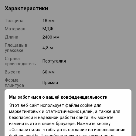
Характеристики
Толщина
15 мм
Материал
МДФ
Длина
2400 мм
Площадь в
4,8 м
упаковке
Страна
Португалия
производитель
Высота
60 мм
Форма
Прямая
плинтуса
Декор
Castle Toast Oak
Мы заботимся о вашей конфиденциальности
Планок в
2 планоки
Этот веб-сайт использует файлы cookie для
упаковке, шт.
маркетинговых и статистических целей, а также для
безопасной и надежной работы сайта. Вы можете
Доставка
Оплата
Гарантия
изменить это в своем браузере. Нажмите кнопку
«Согласиться», чтобы дать согласие на использование
файлов cookie. Подробнее можно ознакомиться на