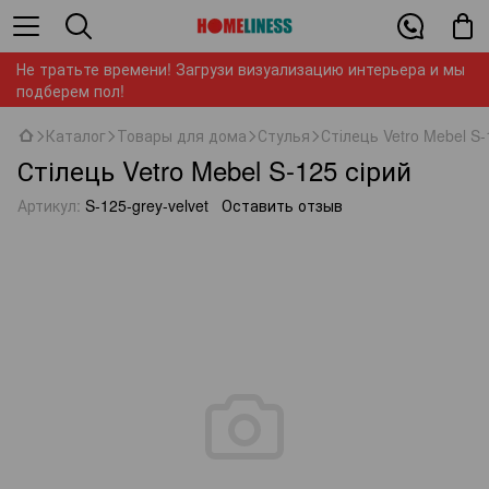
Не тратьте времени! Загрузи визуализацию интерьера и мы
подберем пол!
Каталог
Товары для дома
Стулья
Стілець Vetro Mebel S-
Стілець Vetro Mebel S-125 сірий
Артикул:
S-125-grey-velvet
Оставить отзыв