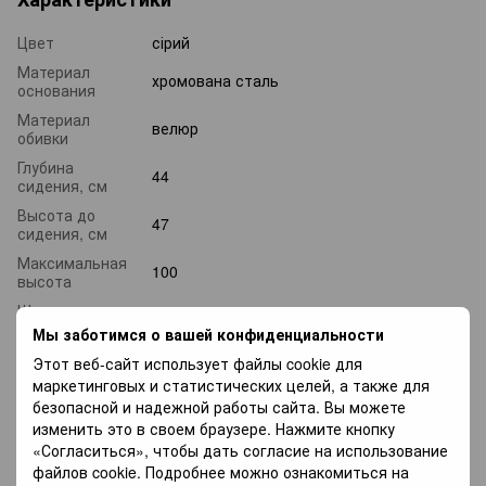
Цвет
сірий
Материал
хромована сталь
основания
Материал
велюр
обивки
Глубина
44
сидения, см
Высота до
47
сидения, см
Максимальная
100
высота
Ширина
44
сидения, см
Мы заботимся о вашей конфиденциальности
Вес, кг
9
Этот веб-сайт использует файлы cookie для
маркетинговых и статистических целей, а также для
безопасной и надежной работы сайта. Вы можете
Доставка
Оплата
Гарантия
изменить это в своем браузере. Нажмите кнопку
«Согласиться», чтобы дать согласие на использование
файлов cookie. Подробнее можно ознакомиться на
«Новой почтой» по Украине —
По тарифам