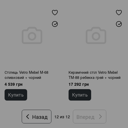
Стілець Vetro Mebel M-68
Керамічний стіл Vetro Mebel
оливковий + чорний
TM-88 ребекка грей + чорний
4 539 грн
17 292 грн
Купить
Купить
Назад
Вперед
12
из 12