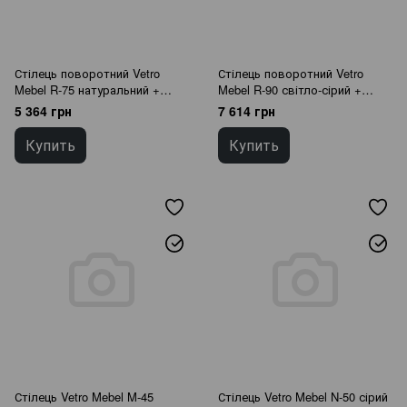
Стілець поворотний Vetro
Стілець поворотний Vetro
Mebel R-75 натуральний +
Mebel R-90 світло-сірий +
чорний
чорний
5 364 грн
7 614 грн
Купить
Купить
Стілець Vetro Mebel M-45
Стілець Vetro Mebel N-50 сірий