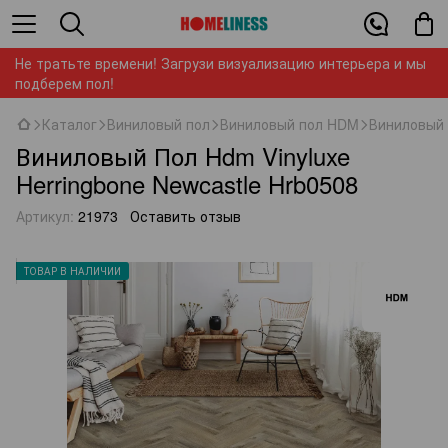
Не тратьте времени! Загрузи визуализацию интерьера и мы
подберем пол!
Каталог
Виниловый пол
Виниловый пол HDM
Виниловый 
Виниловый Пол Hdm Vinyluxe
Herringbone Newcastle Hrb0508
Артикул:
21973
Оставить отзыв
ТОВАР В НАЛИЧИИ