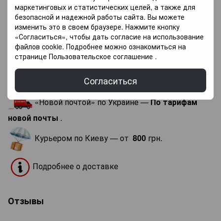
маркетинговых и статистических целей, а также для
Единица продаж
1 упаковка
безопасной и надежной работы сайта. Вы можете
Тип соединения
Для приклеивания
изменить это в своем браузере. Нажмите кнопку
«Согласиться», чтобы дать согласие на использование
Планок в
22 планок
файлов cookie. Подробнее можно ознакомиться на
упаковке, шт.
странице
Пользовательское соглашение
.
Доставка
Оплата
Гарантия
Согласиться
«Новой почтой» по Украине —
По тарифам
новой почты
.
Курьером по Киеву — от
800
грн.
Подробнее о доставке
Отзывы