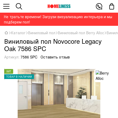
Не тратьте времени! Загрузи визуализацию интерьера и мы
подберем пол!
Каталог
Виниловый пол
Виниловый пол Berry Alloc
Винил
Виниловый пол Novocore Legacy
Oak 7586 SPC
Артикул:
7586 SPC
Оставить отзыв
ХИТ
ТОВАР В НАЛИЧИИ