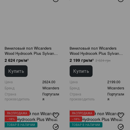
Виниловый пол Wicanders
Виниловый пол Wicanders
Wood Hydrocork Plus Sylvan
Wood Hydrocork Plus Sylvan
Brown Oak B5WQ001
Gold Oak B5L8001
2 624 грн/м²
2 199 грн/м²
2 624 грн
Купить
Купить
Цена
2624.00
Цена
2199.00
Бренд
Wicanders
Бренд
Wicanders
Страна
Португали
Страна
Португали
производитель
я
производитель
я
РАСПРОДАЖА
РАСПРОДАЖА
−16%
−16%
ТОВАР В НАЛИЧИИ
ТОВАР В НАЛИЧИИ