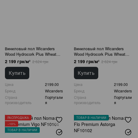
Виниловый пол Wicanders
Виниловый пол Wicanders
Wood Hydrocork Plus Wheat
Wood Hydrocork Plus Wheat
Oak B5WR001
Pine B5R3002
2 199 грн/м²
2 199 грн/м²
2 624 грн
2 624 грн
Купить
Купить
Цена
2199.00
Цена
2199.00
Бренд
Wicanders
Бренд
Wicanders
Страна
Португали
Страна
Португали
производитель
я
производитель
я
РАСПРОДАЖА
ТОВАР В НАЛИЧИИ
−10%
ТОВАР В НАЛИЧИИ