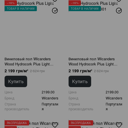
−16%
−16%
ТОВАР В НАЛИЧИИ
ТОВАР В НАЛИЧИИ
Виниловый пол Wicanders
Виниловый пол Wicanders
Wood Hydrocork Plus Light
Wood Hydrocork Plus Light
Beech B5T0002
Dawn Oak B5WS001
2 199 грн/м²
2 199 грн/м²
2 624 грн
2 624 грн
Купить
Купить
Цена
2199.00
Цена
2199.00
Бренд
Wicanders
Бренд
Wicanders
Страна
Португали
Страна
Португали
производитель
я
производитель
я
РАСПРОДАЖА
РАСПРОДАЖА