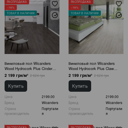
РАСПРОДАЖА
РАСПРОДАЖА
−16%
−16%
ТОВАР В НАЛИЧИИ
ТОВАР В НАЛИЧИИ
Виниловый пол Wicanders
Виниловый пол Wicanders
Wood Hydrocork Plus Cinder
Wood Hydrocork Plus Claw
Oak B5R7002
Silver Oak B5V3003
2 199 грн/м²
2 199 грн/м²
2 624 грн
2 624 грн
Купить
Купить
Цена
2199.00
Цена
2199.00
Бренд
Wicanders
Бренд
Wicanders
Страна
Португали
Страна
Португали
производитель
я
производитель
я
РАСПРОДАЖА
РАСПРОДАЖА