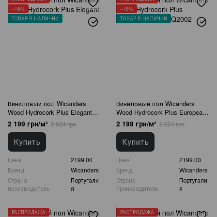
−16%
−16%
ТОВАР В НАЛИЧИИ
ТОВАР В НАЛИЧИИ
Виниловый пол Wicanders
Виниловый пол Wicanders
Wood Hydrocork Plus Elegant
Wood Hydrocork Plus European
Oak B5R4002
Oak B5Q2002
2 199 грн/м²
2 199 грн/м²
2 624 грн
2 624 грн
Купить
Купить
Цена
2199.00
Цена
2199.00
Бренд
Wicanders
Бренд
Wicanders
Страна
Португали
Страна
Португали
производитель
я
производитель
я
РАСПРОДАЖА
РАСПРОДАЖА