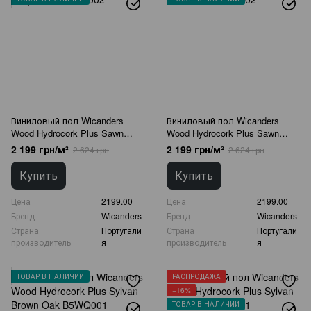
Виниловый пол Wicanders
Виниловый пол Wicanders
Wood Hydrocork Plus Sawn
Wood Hydrocork Plus Sawn
Bisque Oak B5P3002
Twine Oak B5P2002
2 199 грн/м²
2 199 грн/м²
2 624 грн
2 624 грн
Купить
Купить
Цена
2199.00
Цена
2199.00
Бренд
Wicanders
Бренд
Wicanders
Страна
Португали
Страна
Португали
производитель
я
производитель
я
ТОВАР В НАЛИЧИИ
РАСПРОДАЖА
−16%
ТОВАР В НАЛИЧИИ