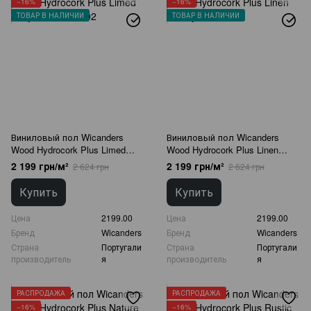
−16%
−16%
ТОВАР В НАЛИЧИИ
ТОВАР В НАЛИЧИИ
Виниловый пол Wicanders
Виниловый пол Wicanders
Wood Hydrocork Plus Limed
Wood Hydrocork Plus Linen
Grey Oak B5T7002
Cherry B5R0002
2 199 грн/м²
2 199 грн/м²
2 624 грн
2 624 грн
Купить
Купить
Цена
2199.00
Цена
2199.00
Бренд
Wicanders
Бренд
Wicanders
Страна
Португали
Страна
Португали
производитель
я
производитель
я
РАСПРОДАЖА
РАСПРОДАЖА
−16%
−16%