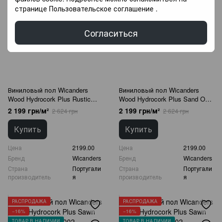
ТОВАР В НАЛИЧИИ
ТОВАР В НАЛИЧИИ
странице
Пользовательское соглашение
.
Согласиться
Виниловый пол Wicanders
Виниловый пол Wicanders
Wood Hydrocork Plus Rustic
Wood Hydrocork Plus Sand Oak
Grey Oak B5WV001
B5R1002
2 199 грн/м²
2 199 грн/м²
2 624 грн
2 624 грн
Купить
Купить
Цена
2199.00
Цена
2199.00
Бренд
Wicanders
Бренд
Wicanders
Страна
Португали
Страна
Португали
производитель
я
производитель
я
РАСПРОДАЖА
РАСПРОДАЖА
−16%
−16%
ТОВАР В НАЛИЧИИ
ТОВАР В НАЛИЧИИ