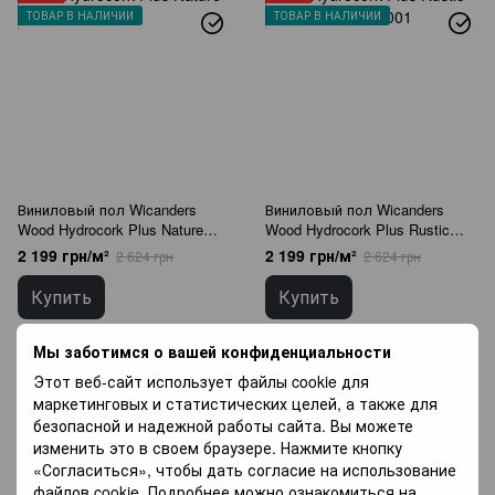
ТОВАР В НАЛИЧИИ
ТОВАР В НАЛИЧИИ
Виниловый пол Wicanders
Виниловый пол Wicanders
Wood Hydrocork Plus Nature
Wood Hydrocork Plus Rustic
Oak B5T5002
Fawn Oak B5WU001
2 199 грн/м²
2 199 грн/м²
2 624 грн
2 624 грн
Купить
Купить
Цена
2199.00
Цена
2199.00
Мы заботимся о вашей конфиденциальности
Бренд
Wicanders
Бренд
Wicanders
Этот веб-сайт использует файлы cookie для
Страна
Португали
Страна
Португали
маркетинговых и статистических целей, а также для
производитель
я
производитель
я
безопасной и надежной работы сайта. Вы можете
изменить это в своем браузере. Нажмите кнопку
РАСПРОДАЖА
РАСПРОДАЖА
«Согласиться», чтобы дать согласие на использование
−16%
−16%
файлов cookie. Подробнее можно ознакомиться на