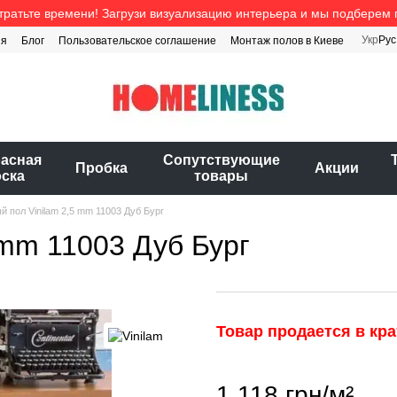
тратьте времени! Загрузи визуализацию интерьера и мы подберем 
Укр
Рус
ия
Блог
Пользовательское соглашение
Монтаж полов в Киеве
расная
Cопутствующие
Пробка
Акции
оска
товары
 пол Vinilam 2,5 mm 11003 Дуб Бург
 mm 11003 Дуб Бург
Товар продается в кра
1 118 грн/м²