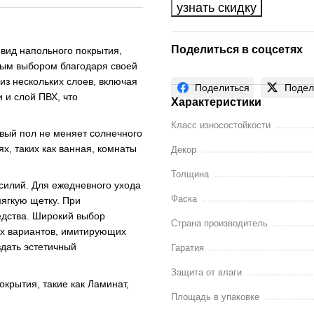
узнать скидку
Поделиться в соцсетях
 вид напольного покрытия,
ным выбором благодаря своей
 из нескольких слоев, включая
Поделиться
Подел
 и слой ПВХ, что
Характеристики
Класс износостойкости
овый пол не меняет солнечного
х, таких как ванная, комнаты
Декор
Толщина
силий. Для ежедневного ухода
Фаска
мягкую щетку. При
дства. Широкий выбор
Страна производитель
ых вариантов, имитирующих
здать эстетичный
Гаратия
Защита от влаги
крытия, такие как Ламинат,
Площадь в упаковке