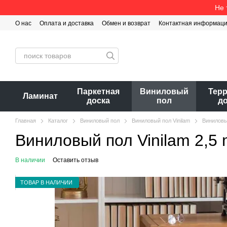
Перейти к основному контенту
Не 
О нас
Оплата и доставка
Обмен и возврат
Контактная информац
Паркетная
Виниловый
Тер
Ламинат
доска
пол
д
Главная
Каталог
Виниловый пол
Виниловый пол Vinilam
Виниловый
Виниловый пол Vinilam 2,5
В наличии
Оставить отзыв
ТОВАР В НАЛИЧИИ