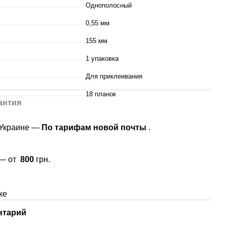
Однополосный
0,55 мм
155 мм
1 упаковка
Для приклеивания
18 планок
антия
 Украине —
По тарифам новой почты
.
 — от
800
грн.
ке
нтарий