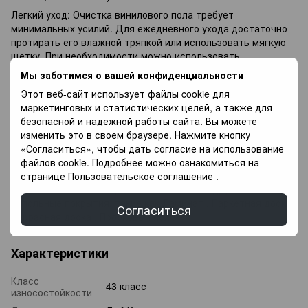
Легкий уход: Очистка винилового пола требует
минимальных усилий. Для ежедневного ухода достаточно
протирать его влажной тряпкой или использовать мягкую
щетку. При необходимости можно использовать
нейтральные моющие средства. Широкий выбор дизайнов:
Мы заботимся о вашей конфиденциальности
Виниловый пол доступен во множестве декоративных
Этот веб-сайт использует файлы cookie для
вариантов, имитирующих дерево, камень, плитку и другие
маркетинговых и статистических целей, а также для
материалы. Это позволяет создать эстетичный
безопасной и надежной работы сайта. Вы можете
привлекательный интерьер.
изменить это в своем браузере. Нажмите кнопку
Так же хотелось бы обратить внимание на другие
«Согласиться», чтобы дать согласие на использование
напольные покрытия, такие как Ламинат, Паркетная доска,
файлов cookie. Подробнее можно ознакомиться на
Террасная доска, Пробковый пол.
странице
Пользовательское соглашение
.
Также хотелось бы обратить внимание на другие
напольные покрытия, такие как
Ламинат
,
Паркетная доска
,
Согласиться
Террасная доска
,
Пробковый пол
.
Характеристики
Класс
43 класс
износостойкости