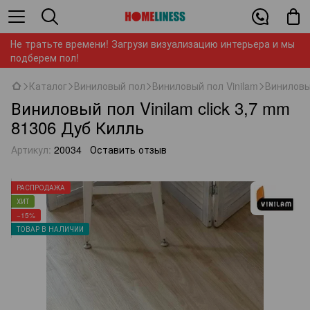
Не тратьте времени! Загрузи визуализацию интерьера и мы
подберем пол!
Каталог
Виниловый пол
Виниловый пол Vinilam
Виниловый
Виниловый пол Vinilam click 3,7 mm
81306 Дуб Килль
Артикул:
20034
Оставить отзыв
РАСПРОДАЖА
ХИТ
−15%
ТОВАР В НАЛИЧИИ