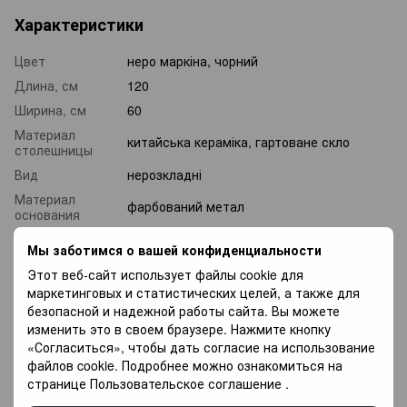
Характеристики
Цвет
неро маркіна, чорний
Длина, см
120
Ширина, см
60
Материал
китайська кераміка, гартоване скло
столешницы
Вид
нерозкладні
Материал
фарбований метал
основания
Вес, кг
35
Мы заботимся о вашей конфиденциальности
Этот веб-сайт использует файлы cookie для
Доставка
Оплата
Гарантия
маркетинговых и статистических целей, а также для
безопасной и надежной работы сайта. Вы можете
изменить это в своем браузере. Нажмите кнопку
«Новой почтой» по Украине —
По тарифам
«Согласиться», чтобы дать согласие на использование
файлов cookie. Подробнее можно ознакомиться на
новой почты
.
странице
Пользовательское соглашение
.
Курьером по Киеву — от
800
грн.