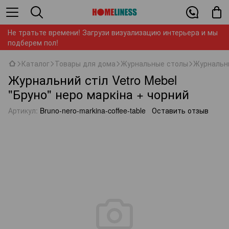
Не тратьте времени! Загрузи визуализацию интерьера и мы
подберем пол!
Каталог
Товары для дома
Журнальные столы
Журнальни
Журнальний стіл Vetro Mebel
"Бруно" неро маркіна + чорний
Артикул:
Bruno-nero-markina-coffee-table
Оставить отзыв