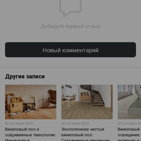
Добавьте первый отзыв
Новый комментарий
Другие записи
25 октября 2023
25 октября 2023
25 октября 2
Виниловый пол и
Экологически чистый
Виниловый 
современные технологии:
виниловый пол:
освещение:
Инновации в
Современные тенденции
интерьер и