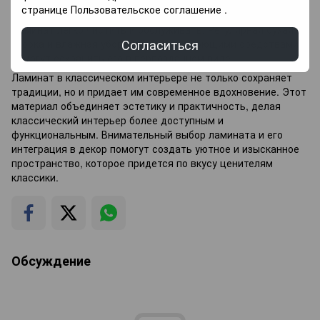
странице
Пользовательское соглашение
.
7. Уход и обслуживание:
Ламинат легко чистить и обслуживать. Регулярная сухая
Согласиться
уборка и влажная уборка с мягкими моющими средствами
помогут сохранить его в первозданном виде.
Ламинат в классическом интерьере не только сохраняет
традиции, но и придает им современное вдохновение. Этот
материал объединяет эстетику и практичность, делая
классический интерьер более доступным и
функциональным. Внимательный выбор ламината и его
интеграция в декор помогут создать уютное и изысканное
пространство, которое придется по вкусу ценителям
классики.
Обсуждение