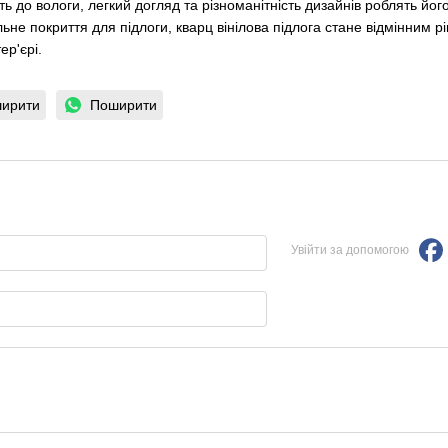
сть до вологи, легкий догляд та різноманітність дизайнів роблять й
льне покриття для підлоги, кварц вінілова підлога стане відмінним 
ер'єрі.
ирити
Поширити
Увійти за допомогою