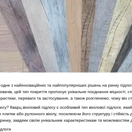
е одне з найінноваційних та найпопулярніших рішень на ринку підлог
вачів, цей тип покриття пропонує унікальне поєднання міцності, ст
еристики, переваги та застосування, а також розглянемо, чому він с
логу? Кварц вініловий підлогу є особливий тип вінілової підлоги, яки
 плитки або рулонного вінілу, посилюючи його структуру і стійкість
ринку, завдяки своїм унікальним характеристикам та можливостям 
ідлоги