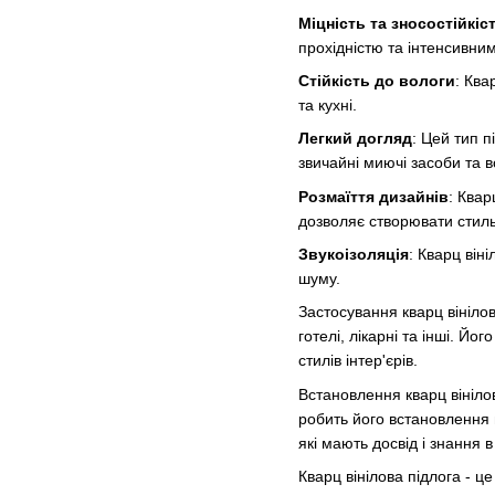
Міцність та зносостійкіс
прохідністю та інтенсивни
Стійкість до вологи
: Ква
та кухні.
Легкий догляд
: Цей тип 
звичайні миючі засоби та в
Розмаїття дизайнів
: Квар
дозволяє створювати стиль
Звукоізоляція
: Кварц він
шуму.
Застосування кварц вінілов
готелі, лікарні та інші. Йо
стилів інтер'єрів.
Встановлення кварц вініло
робить його встановлення
які мають досвід і знання 
Кварц вінілова підлога - ц