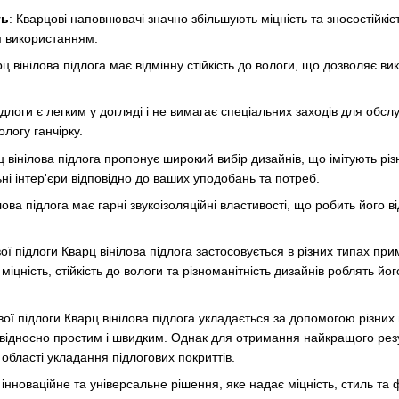
ть
: Кварцові наповнювачі значно збільшують міцність та зносостійкі
м використанням.
рц вінілова підлога має відмінну стійкість до вологи, що дозволяє ви
підлоги є легким у догляді і не вимагає спеціальних заходів для об
ологу ганчірку.
ц вінілова підлога пропонує широкий вибір дизайнів, що імітують різн
ні інтер'єри відповідно до ваших уподобань та потреб.
ілова підлога має гарні звукоізоляційні властивості, що робить йог
ої підлоги Кварц вінілова підлога застосовується в різних типах пр
го міцність, стійкість до вологи та різноманітність дизайнів роблять
вої підлоги Кварц вінілова підлога укладається за допомогою різних
 відносно простим і швидким. Однак для отримання найкращого рез
в області укладання підлогових покриттів.
е інноваційне та універсальне рішення, яке надає міцність, стиль та 