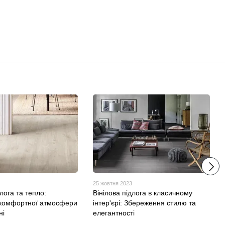
3
25 жовтня 2023
длога та тепло:
Вінілова підлога в класичному
комфортної атмосфери
інтер'єрі: Збереження стилю та
ні
елегантності