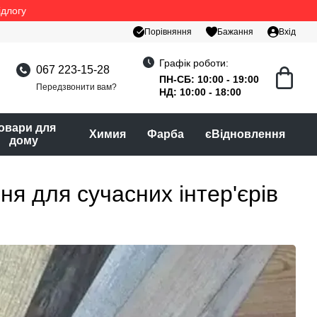
ідлогу
Порівняння
Бажання
Вхід
Графік роботи:
067 223-15-28
ПН-СБ: 10:00 - 19:00
Передзвонити вам?
НД: 10:00 - 18:00
овари для
Химия
Фарба
єВідновлення
дому
ня для сучасних інтер'єрів