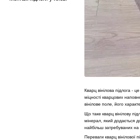
Кварц вінілова підлога - ц
міцності кварцових наповню
вінілове поле, його характ
Що таке кварц вінілову під
мінерал, який додається до
найбільш затребуваних на 
Переваги кварц вінілової п