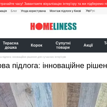
трачайте часу! Завантажте візуалізацію інтер'єру та ми підберемо п
Укр
Рус
мація
Блог
Угода користувача
Монтаж підлоги у Києві
Терасна
Супутні
Т
Корок
Акції
дошка
товари
ва підлога: інноваційне рішення для сучасних інтер'єрів
ова підлога: інноваційне рішен