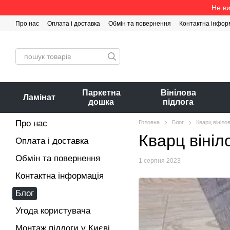
Перейти до основного контенту
Не ви
Про нас
Оплата і доставка
Обмін та повернення
Контактна інфор
Паркетна
Вінілова
Ламінат
дошка
підлога
Про нас
Головна
Блог
Кварц вініло
Кварц вініл
Оплата і доставка
Обмін та повернення
1 серпня 2023
Контактна інформація
Блог
Угода користувача
Монтаж підлоги у Києві