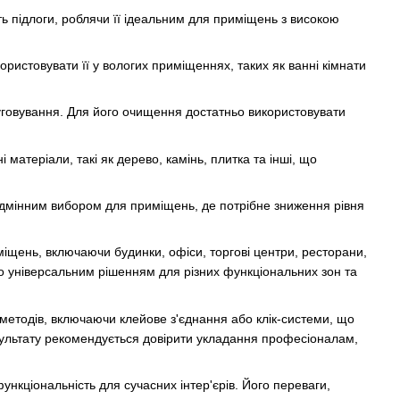
сть підлоги, роблячи її ідеальним для приміщень з високою
користовувати її у вологих приміщеннях, таких як ванні кімнати
слуговування. Для його очищення достатньо використовувати
і матеріали, такі як дерево, камінь, плитка та інші, що
о відмінним вибором для приміщень, де потрібне зниження рівня
иміщень, включаючи будинки, офіси, торгові центри, ресторани,
 його універсальним рішенням для різних функціональних зон та
 методів, включаючи клейове з'єднання або клік-системи, що
ультату рекомендується довірити укладання професіоналам,
функціональність для сучасних інтер'єрів. Його переваги,