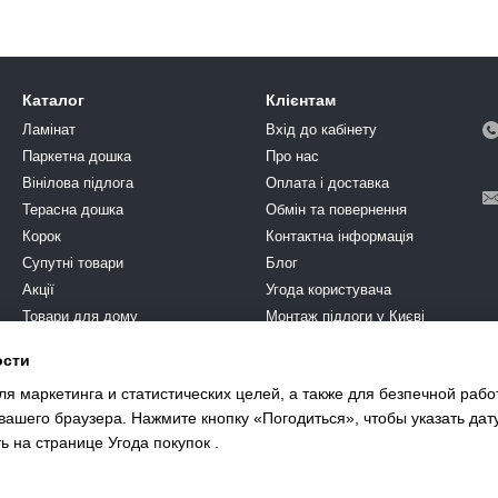
Каталог
Клієнтам
Ламінат
Вхід до кабінету
Паркетна дошка
Про нас
Вінілова підлога
Оплата і доставка
Терасна дошка
Обмін та повернення
Корок
Контактна інформація
Супутні товари
Блог
Акції
Угода користувача
Товари для дому
Монтаж підлоги у Києві
Химия
ости
Ми в соцмережах
Фарба
я маркетинга и статистических целей, а также для безпечной рабо
єВідновлення
 вашего браузера. Нажмите кнопку «Погодиться», чтобы указать да
ть на странице
Угода покупок
.