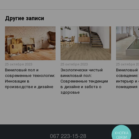
Другие записи
25 октября 2023
25 октября 2023
25 октября 2
Виниловый пол и
Экологически чистый
Виниловый 
современные технологии:
виниловый пол:
освещение:
Инновации в
Современные тенденции
интерьер и
производстве и дизайне
в дизайне и забота о
помещения
здоровье
КНОПКА
067 223-15-28
СВЯЗИ