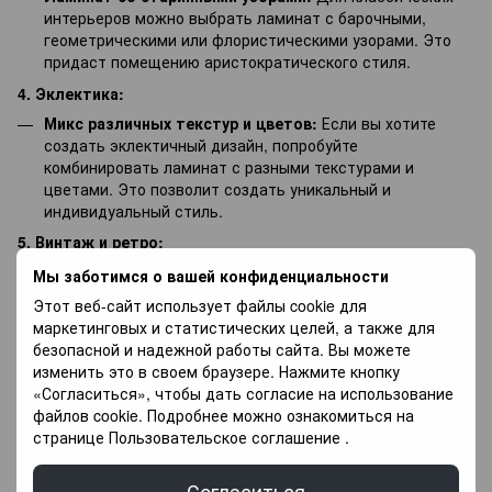
интерьеров можно выбрать ламинат с барочными,
геометрическими или флористическими узорами. Это
придаст помещению аристократического стиля.
4. Эклектика:
Микс различных текстур и цветов:
Если вы хотите
создать эклектичный дизайн, попробуйте
комбинировать ламинат с разными текстурами и
цветами. Это позволит создать уникальный и
индивидуальный стиль.
5. Винтаж и ретро:
Ламинат с винтажными рисунками или имитацией
Мы заботимся о вашей конфиденциальности
старого паркета:
Для создания винтажного или ретро
Этот веб-сайт использует файлы cookie для
дизайна выберите ламинат с узорами, напоминающими
маркетинговых и статистических целей, а также для
старинные полы.
безопасной и надежной работы сайта. Вы можете
6. Морской стиль:
изменить это в своем браузере. Нажмите кнопку
«Согласиться», чтобы дать согласие на использование
Ламинат в стиле моря:
Если вы хотите создать
файлов cookie. Подробнее можно ознакомиться на
морской или пляжный дизайн, выберите ламинат с
странице
Пользовательское соглашение
.
узорами, имитирующими песок, морскую воду, морские
ветки и т.д.
Согласиться