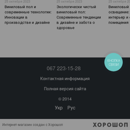
25 октября 2023
25 октября 2023
25 октября 2
Виниловый пол и
Экологически чистый
Виниловый 
современные технологии:
виниловый пол:
освещение:
Инновации в
Современные тенденции
интерьер и
производстве и дизайне
в дизайне и забота о
помещения
здоровье
КНОПКА
СВЯЗИ
067 223-15-28
Контактная информация
Полная версия сайта
© 2014
Укр
Рус
Интернет-магазин создан с Хорошоп