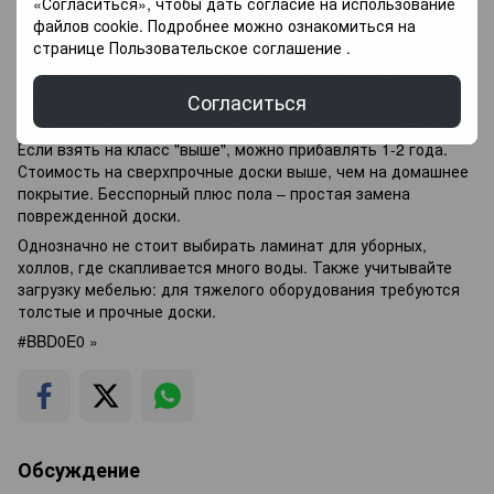
«Согласиться», чтобы дать согласие на использование
ламинат 34 класса. Как самый крепкий и долговечный, он
файлов cookie. Подробнее можно ознакомиться на
применяется в спортзалах, ресторанах. Это специально
странице
Пользовательское соглашение
.
разработанное коммерческое покрытие для общественных
мест с высокой нагрузкой. Он используется даже в
торговых центрах и аэропортах.
Согласиться
Срок службы коммерческого ламината составляет 5-6 лет.
Если взять на класс "выше", можно прибавлять 1-2 года.
Стоимость на сверхпрочные доски выше, чем на домашнее
покрытие. Бесспорный плюс пола – простая замена
поврежденной доски.
Однозначно не стоит выбирать ламинат для уборных,
холлов, где скапливается много воды. Также учитывайте
загрузку мебелью: для тяжелого оборудования требуются
толстые и прочные доски.
#BBD0E0 »
Обсуждение