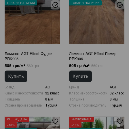
ТОВАР В НАЛИЧИИ
ТОВАР В НАЛИЧИИ
Ламинат AGT Effect Фуджи
Ламинат AGT Effect Памир
PRK905
PRK906
505 грн/м²
505 грн/м²
560 грн
560 грн
Купить
Купить
Бренд
AGT
Бренд
AGT
Класс износостойкости
32 класс
Класс износостойкости
32 класс
Толщина
8 мм
Толщина
8 мм
Страна производитель
Турция
Страна производитель
Турция
РАСПРОДАЖА
РАСПРОДАЖА
−10%
−10%