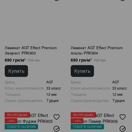
Ламинат AGT Effect Premium
Ламинат AGT Effect Premium
Эверест PRK903
Альпы PRK904
690 грн/м²
690 грн/м²
766 грн
766 грн
Купить
Купить
Бренд
AGT
Бренд
AGT
Класс износостойкости
33 класс
Класс износостойкости
33 класс
Толщина
12 мм
Толщина
12 мм
Страна производитель
Турция
Страна производитель
Турция
РАСПРОДАЖА
РАСПРОДАЖА
−10%
−10%
ТОВАР В НАЛИЧИИ
ТОВАР В НАЛИЧИИ