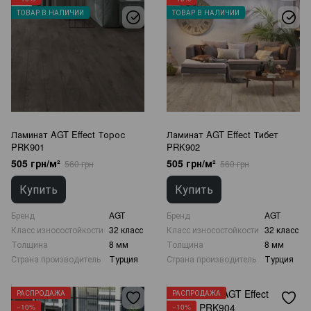
ТОВАР В НАЛИЧИИ
ТОВАР В НАЛИЧИИ
Ламинат AGT Effect Торос
Ламинат AGT Effect Тибет
PRK901
PRK902
505 грн/м²
505 грн/м²
560 грн
560 грн
Купить
Купить
Бренд
AGT
Бренд
AGT
Класс износостойкости
32 класс
Класс износостойкости
32 класс
Толщина
8 мм
Толщина
8 мм
Страна производитель
Турция
Страна производитель
Турция
РАСПРОДАЖА
РАСПРОДАЖА
−10%
−10%