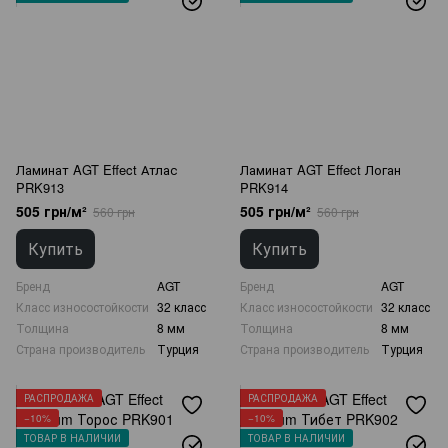
Ламинат AGT Effect Атлас
Ламинат AGT Effect Логан
PRK913
PRK914
505 грн/м²
505 грн/м²
560 грн
560 грн
Купить
Купить
Бренд
AGT
Бренд
AGT
Класс износостойкости
32 класс
Класс износостойкости
32 класс
Толщина
8 мм
Толщина
8 мм
Страна производитель
Турция
Страна производитель
Турция
РАСПРОДАЖА
РАСПРОДАЖА
−10%
−10%
ТОВАР В НАЛИЧИИ
ТОВАР В НАЛИЧИИ