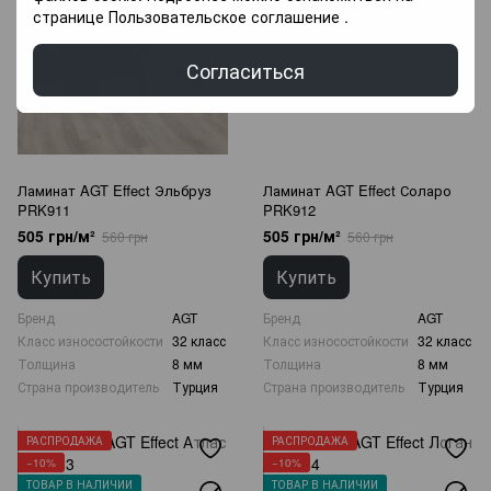
странице
Пользовательское соглашение
.
Согласиться
Ламинат AGT Effect Эльбруз
Ламинат AGT Effect Соларо
PRK911
PRK912
505 грн/м²
505 грн/м²
560 грн
560 грн
Купить
Купить
Бренд
AGT
Бренд
AGT
Класс износостойкости
32 класс
Класс износостойкости
32 класс
Толщина
8 мм
Толщина
8 мм
Страна производитель
Турция
Страна производитель
Турция
РАСПРОДАЖА
РАСПРОДАЖА
−10%
−10%
ТОВАР В НАЛИЧИИ
ТОВАР В НАЛИЧИИ