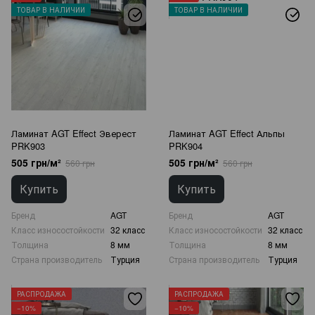
ТОВАР В НАЛИЧИИ
ТОВАР В НАЛИЧИИ
Ламинат AGT Effect Эверест
Ламинат AGT Effect Альпы
PRK903
PRK904
505 грн/м²
505 грн/м²
560 грн
560 грн
Купить
Купить
Бренд
AGT
Бренд
AGT
Класс износостойкости
32 класс
Класс износостойкости
32 класс
Толщина
8 мм
Толщина
8 мм
Страна производитель
Турция
Страна производитель
Турция
РАСПРОДАЖА
РАСПРОДАЖА
−10%
−10%