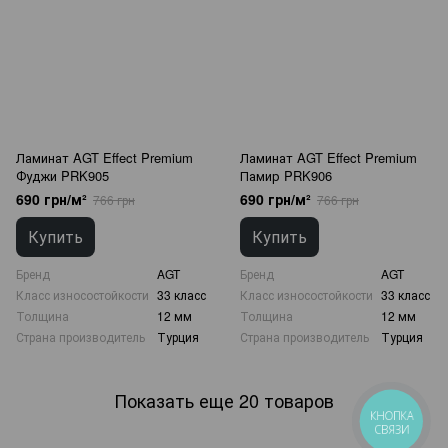
Ламинат AGT Effect Premium
Ламинат AGT Effect Premium
Фуджи PRK905
Памир PRK906
690 грн/м²
690 грн/м²
766 грн
766 грн
Купить
Купить
Бренд
AGT
Бренд
AGT
Класс износостойкости
33 класс
Класс износостойкости
33 класс
Толщина
12 мм
Толщина
12 мм
Страна производитель
Турция
Страна производитель
Турция
Показать еще 20 товаров
КНОПКА
СВЯЗИ