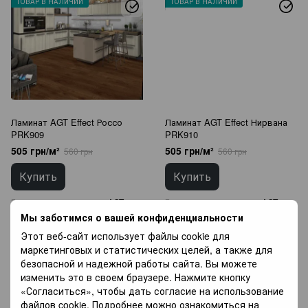
ТОВАР В НАЛИЧИИ
ТОВАР В НАЛИЧИИ
Ламинат AGT Effect Россо
Ламинат AGT Effect Нирвана
PRK909
PRK910
505 грн/м²
505 грн/м²
560 грн
560 грн
Купить
Купить
Бренд
AGT
Бренд
AGT
Мы заботимся о вашей конфиденциальности
Класс износостойкости
32 класс
Класс износостойкости
32 класс
Толщина
8 мм
Толщина
8 мм
Этот веб-сайт использует файлы cookie для
Страна производитель
Турция
Страна производитель
Турция
маркетинговых и статистических целей, а также для
безопасной и надежной работы сайта. Вы можете
изменить это в своем браузере. Нажмите кнопку
РАСПРОДАЖА
РАСПРОДАЖА
«Согласиться», чтобы дать согласие на использование
−10%
−10%
файлов cookie. Подробнее можно ознакомиться на
ТОВАР В НАЛИЧИИ
ТОВАР В НАЛИЧИИ