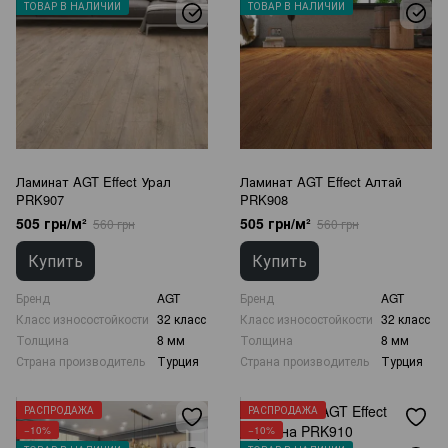
ТОВАР В НАЛИЧИИ
ТОВАР В НАЛИЧИИ
Ламинат AGT Effect Урал
Ламинат AGT Effect Алтай
PRK907
PRK908
505 грн/м²
505 грн/м²
560 грн
560 грн
Купить
Купить
Бренд
AGT
Бренд
AGT
Класс износостойкости
32 класс
Класс износостойкости
32 класс
Толщина
8 мм
Толщина
8 мм
Страна производитель
Турция
Страна производитель
Турция
РАСПРОДАЖА
РАСПРОДАЖА
−10%
−10%