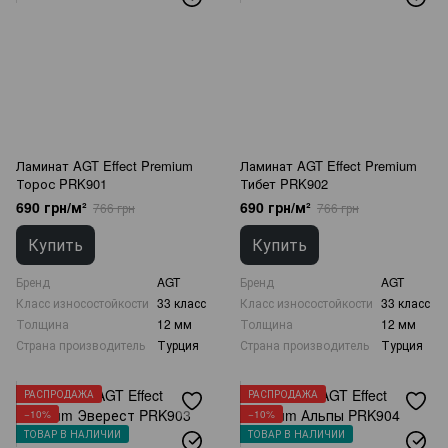
Ламинат AGT Effect Premium
Ламинат AGT Effect Premium
Торос PRK901
Тибет PRK902
690 грн/м²
690 грн/м²
766 грн
766 грн
Купить
Купить
Бренд
AGT
Бренд
AGT
Класс износостойкости
33 класс
Класс износостойкости
33 класс
Толщина
12 мм
Толщина
12 мм
Страна производитель
Турция
Страна производитель
Турция
РАСПРОДАЖА
РАСПРОДАЖА
−10%
−10%
ТОВАР В НАЛИЧИИ
ТОВАР В НАЛИЧИИ