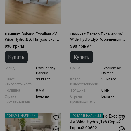
Ламинат Balterio Excellent 4V
Ламинат Balterio Excellent 4V
Wide Hydro Дуб Натуральный
Wide Hydro Дуб Коричневый
Белый 00697
Средневековый 00698
990 грн/м²
990 грн/м²
Купить
Купить
Бренд
Excellent by
Бренд
Excellent by
Balterio
Balterio
Класс
33 класс
Класс
33 класс
износостойкости
износостойкости
Толщина
8 мм
Толщина
8 мм
Страна
Бельгия
Страна
Бельгия
производитель
производитель
ТОВАР В НАЛИЧИИ
ТОВАР В НАЛИЧИИ