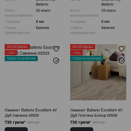
Balterio
Balterio
Класс
32 класс
Класс
33 класс
износостойкости
износостойкости
Толщина
8 мм
Толщина
8 мм
Страна
Бельгия
Страна
Бельгия
производитель
производитель
РАСПРОДАЖА
РАСПРОДАЖА
−19%
−19%
ТОВАР В НАЛИЧИИ
ТОВАР В НАЛИЧИИ
Ламинат Balterio Excellent 4V
Ламинат Balterio Excellent 4V
Дуб Саванна 00533
Дуб Платина Блонд 00536
730 грн/м²
730 грн/м²
900 грн
900 грн