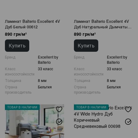
Ламинат Balterio Excellent 4V
Ламинат Balterio Excellent 4V
Дуб Белый 00612
Дуб Натуральный Дымчатый
00600
890 грн/м²
890 грн/м²
Купить
Купить
Бренд
Excellent by
Бренд
Excellent by
Balterio
Balterio
Класс
33 класс
Класс
33 класс
износостойкости
износостойкости
Толщина
8 мм
Толщина
8 мм
Страна
Бельгия
Страна
Бельгия
производитель
производитель
ТОВАР В НАЛИЧИИ
ТОВАР В НАЛИЧИИ