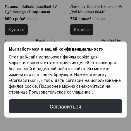
Ламинат Balterio Excellent 4V
Ламинат Balterio Excellent 4V
Дуб Магадан Природный
Дуб Мокасин 00449
00607
860 грн/м²
730 грн/м²
900 грн
900 грн
Купить
Купить
Бренд
Excellent by
Бренд
Excellent by
Balterio
Balterio
Мы заботимся о вашей конфиденциальности
Класс
33 класс
Класс
33 класс
Этот веб-сайт использует файлы cookie для
износостойкости
износостойкости
маркетинговых и статистических целей, а также для
Толщина
8 мм
Толщина
8 мм
безопасной и надежной работы сайта. Вы можете
Страна
Бельгия
Страна
Бельгия
производитель
производитель
изменить это в своем браузере. Нажмите кнопку
«Согласиться», чтобы дать согласие на использование
файлов cookie. Подробнее можно ознакомиться на
ТОВАР В НАЛИЧИИ
ТОВАР В НАЛИЧИИ
странице
Пользовательское соглашение
.
Согласиться