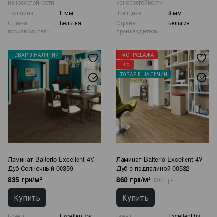
износостойкости
износостойкости
Толщина
8 мм
Толщина
8 мм
Страна
Бельгия
Страна
Бельгия
производитель
производитель
ТОВАР В НАЛИЧИИ
РАСПРОДАЖА
−4%
ТОВАР В НАЛИЧИИ
Ламинат Balterio Excellent 4V
Ламинат Balterio Excellent 4V
Дуб Солнечный 00359
Дуб с подпалиной 00532
835 грн/м²
860 грн/м²
900 грн
Купить
Купить
Бренд
Excellent by
Бренд
Excellent by