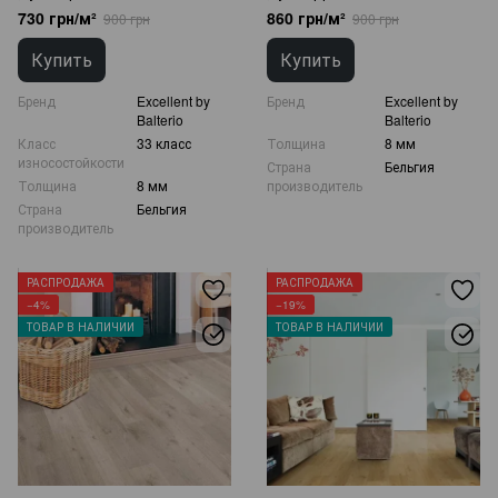
730 грн/м²
860 грн/м²
900 грн
900 грн
Купить
Купить
Бренд
Excellent by
Бренд
Excellent by
Balterio
Balterio
Класс
33 класс
Толщина
8 мм
износостойкости
Страна
Бельгия
Толщина
8 мм
производитель
Страна
Бельгия
производитель
РАСПРОДАЖА
РАСПРОДАЖА
−4%
−19%
ТОВАР В НАЛИЧИИ
ТОВАР В НАЛИЧИИ