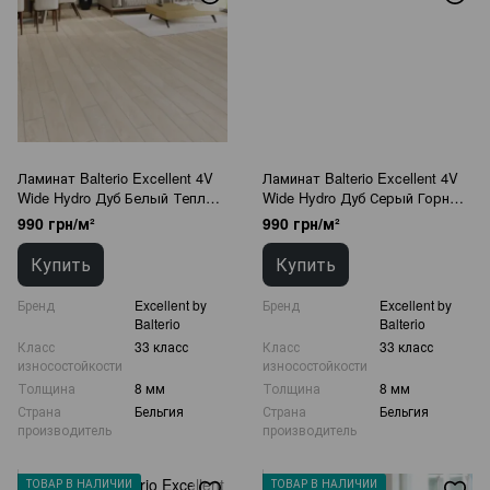
Ламинат Balterio Excellent 4V
Ламинат Balterio Excellent 4V
Wide Hydro Дуб Белый Теплый
Wide Hydro Дуб Серый Горный
00690
00692
990 грн/м²
990 грн/м²
Купить
Купить
Бренд
Excellent by
Бренд
Excellent by
Balterio
Balterio
Класс
33 класс
Класс
33 класс
износостойкости
износостойкости
Толщина
8 мм
Толщина
8 мм
Страна
Бельгия
Страна
Бельгия
производитель
производитель
ТОВАР В НАЛИЧИИ
ТОВАР В НАЛИЧИИ