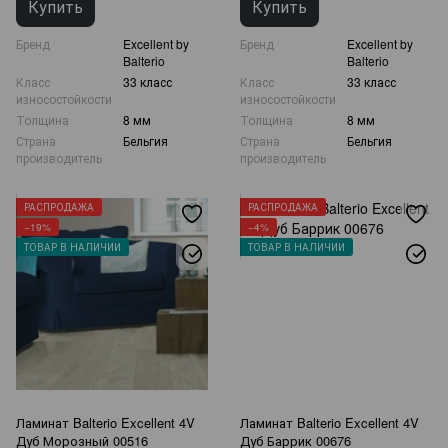
Купить
Купить
Бренд
Excellent by
Бренд
Excellent by
Balterio
Balterio
Класс
33 класс
Класс
33 класс
износостойкости
износостойкости
Толщина
8 мм
Толщина
8 мм
Страна
Бельгия
Страна
Бельгия
производитель
производитель
РАСПРОДАЖА
РАСПРОДАЖА
−19%
−4%
ТОВАР В НАЛИЧИИ
ТОВАР В НАЛИЧИИ
Ламинат Balterio Excellent 4V
Ламинат Balterio Excellent 4V
Дуб Морозный 00516
Дуб Баррик 00676