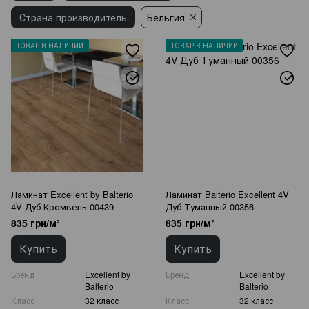
Страна производитель
Бельгия
ТОВАР В НАЛИЧИИ
ТОВАР В НАЛИЧИИ
Ламинат Excellent by Balterio
Ламинат Balterio Excellent 4V
4V Дуб Кромвель 00439
Дуб Туманный 00356
835 грн/м²
835 грн/м²
Купить
Купить
Бренд
Excellent by
Бренд
Excellent by
Balterio
Balterio
Класс
32 класс
Класс
32 класс