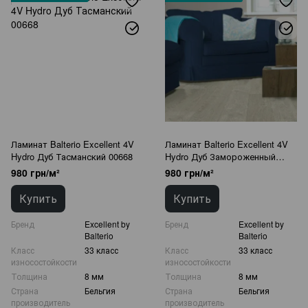
Ламинат Balterio Excellent 4V
Ламинат Balterio Excellent 4V
Hydro Дуб Тасманский 00668
Hydro Дуб Замороженный
00516
980 грн/м²
980 грн/м²
Купить
Купить
Бренд
Excellent by
Бренд
Excellent by
Balterio
Balterio
Класс
33 класс
Класс
33 класс
износостойкости
износостойкости
Толщина
8 мм
Толщина
8 мм
Страна
Бельгия
Страна
Бельгия
производитель
производитель