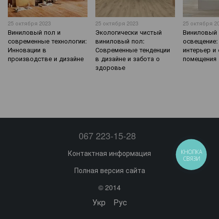
25 октября 2023
25 октября 2023
25 октября 2
Виниловый пол и
Экологически чистый
Виниловый 
современные технологии:
виниловый пол:
освещение:
Инновации в
Современные тенденции
интерьер и
производстве и дизайне
в дизайне и забота о
помещения
здоровье
067 223-15-28
Контактная информация
КНОПКА
СВЯЗИ
Полная версия сайта
© 2014
Укр
Рус