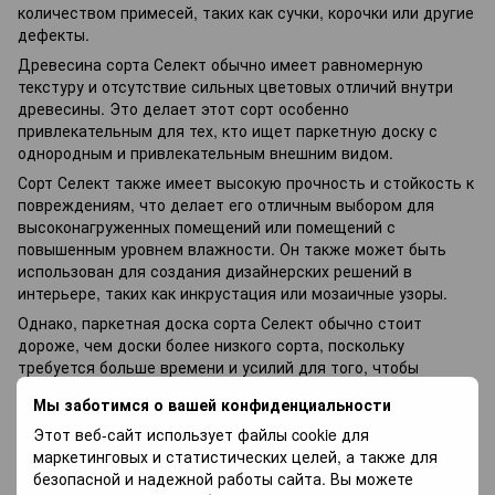
количеством примесей, таких как сучки, корочки или другие
дефекты.
Древесина сорта Селект обычно имеет равномерную
текстуру и отсутствие сильных цветовых отличий внутри
древесины. Это делает этот сорт особенно
привлекательным для тех, кто ищет паркетную доску с
однородным и привлекательным внешним видом.
Сорт Селект также имеет высокую прочность и стойкость к
повреждениям, что делает его отличным выбором для
высоконагруженных помещений или помещений с
повышенным уровнем влажности. Он также может быть
использован для создания дизайнерских решений в
интерьере, таких как инкрустация или мозаичные узоры.
Однако, паркетная доска сорта Селект обычно стоит
дороже, чем доски более низкого сорта, поскольку
требуется больше времени и усилий для того, чтобы
выбрать и произвести древесину этого качества.
Мы заботимся о вашей конфиденциальности
Этот веб-сайт использует файлы cookie для
маркетинговых и статистических целей, а также для
безопасной и надежной работы сайта. Вы можете