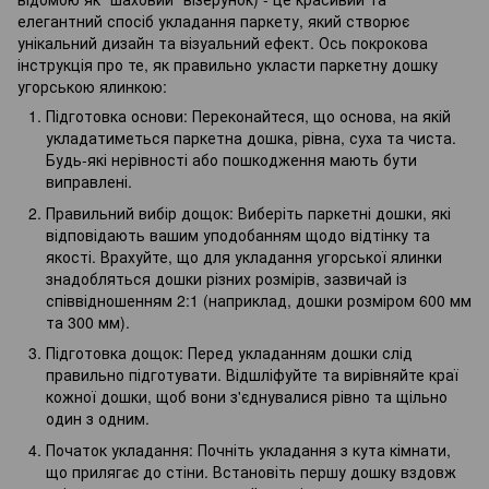
елегантний спосіб укладання паркету, який створює
унікальний дизайн та візуальний ефект. Ось покрокова
інструкція про те, як правильно укласти паркетну дошку
угорською ялинкою:
Підготовка основи: Переконайтеся, що основа, на якій
укладатиметься паркетна дошка, рівна, суха та чиста.
Будь-які нерівності або пошкодження мають бути
виправлені.
Правильний вибір дощок: Виберіть паркетні дошки, які
відповідають вашим уподобанням щодо відтінку та
якості. Врахуйте, що для укладання угорської ялинки
знадобляться дошки різних розмірів, зазвичай із
співвідношенням 2:1 (наприклад, дошки розміром 600 мм
та 300 мм).
Підготовка дощок: Перед укладанням дошки слід
правильно підготувати. Відшліфуйте та вирівняйте краї
кожної дошки, щоб вони з'єднувалися рівно та щільно
один з одним.
Початок укладання: Почніть укладання з кута кімнати,
що прилягає до стіни. Встановіть першу дошку вздовж