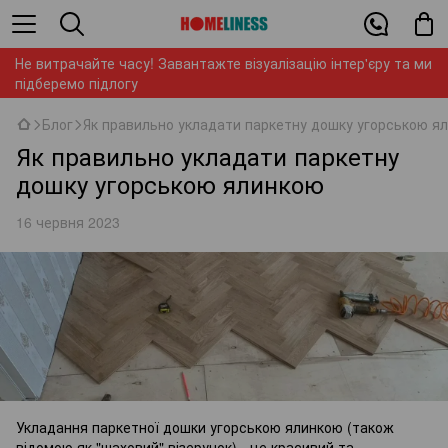
Не витрачайте часу! Завантажте візуалізацію інтер'єру та ми
підберемо підлогу
Блог
Як правильно укладати паркетну дошку угорською я
Як правильно укладати паркетну
дошку угорською ялинкою
16 червня 2023
Укладання паркетної дошки угорською ялинкою (також
відомою як "шаховий" візерунок) - це красивий та