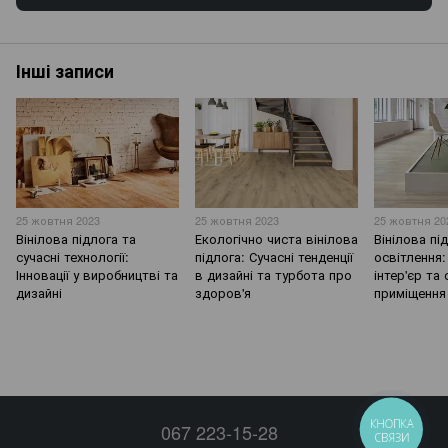
Інші записи
25 жовтня 2023
25 жовтня 2023
25 жовтня 20
Вінілова підлога та
Екологічно чиста вінілова
Вінілова пі
сучасні технології:
підлога: Сучасні тенденції
освітлення:
Інновації у виробництві та
в дизайні та турбота про
інтер'єр та
дизайні
здоров'я
приміщення
КНОПКА
067 223-15-28
СВЯЗИ