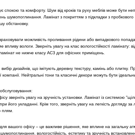
є спокою та комфорту. Шум від кроків та руху меблів може бути н
івень шумопоглинання.
Ламінат
з покриттям з підкладки з пробкового 
ішу обстановку.
 враховувати можливість проливання рідини або випадкового попада
е впливу вологи. Зверніть увагу на клас вологостійкості ламінату: в
ламінат не нижче класу AC3 для офісних приміщень.
вибір дизайнів, що імітують деревну текстуру, камінь або плитку. П
ої компанії. Нейтральні тони та класичні декори можуть бути ідеал
 обслуговування:
фісу зверніть увагу на зручність установки. Ламінат із системою "щ
ри його укладанні. Крім того, зверніть увагу на легкість догляду з
о плям.
для вашого офісу – це важливе рішення, яке вплине на загальну а
, шумопоглинання, вологостійкість, естетику та зручність встановлен