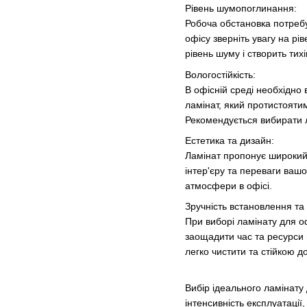
Рівень шумопоглинання:
Робоча обстановка потребу
офісу зверніть увагу на р
рівень шуму і створить тих
Вологостійкість:
В офісній среді необхідно
ламінат, який протистоятим
Рекомендується вибирати 
Естетика та дизайн:
Ламінат пропонує широкий 
інтер'єру та переваги ваш
атмосфери в офісі.
Зручність встановлення та
При виборі ламінату для о
заощадити час та ресурси п
легко чистити та стійкою д
Вибір ідеального
ламінату
інтенсивність експлуатації