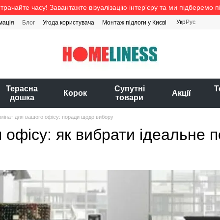
трачайте часу! Завантажте візуалізацію інтер'єру та ми підберемо п
Укр
Рус
мація
Блог
Угода користувача
Монтаж підлоги у Києві
Терасна
Супутні
Т
Корок
Акції
дошка
товари
мінат для вашого офісу: поради щодо вибору
 офісу: як вибрати ідеальне 