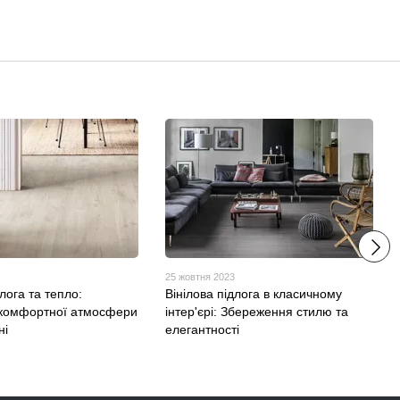
3
25 жовтня 2023
длога та тепло:
Вінілова підлога в класичному
комфортної атмосфери
інтер'єрі: Збереження стилю та
ні
елегантності