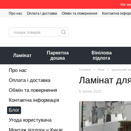
Перейти до основного контенту
Не ви
Про нас
Оплата і доставка
Обмін та повернення
Контактна інфор
Паркетна
Вінілова
Ламінат
дошка
підлога
Про нас
Головна
Блог
Ідеальний ла
Ламінат для
Оплата і доставка
Обмін та повернення
6 липня 2023
Контактна інформація
Блог
Угода користувача
Монтаж підлоги у Києві