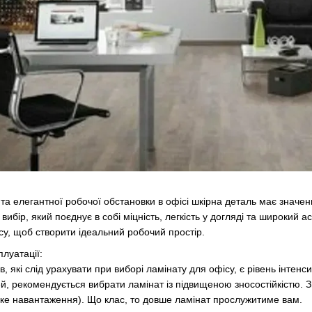
а елегантної робочої обстановки в офісі шкірна деталь має значенн
вибір, який поєднує в собі міцність, легкість у догляді та широкий а
су
, щоб створити ідеальний робочий простір.
плуатації:
, які слід урахувати при виборі
ламінату
для офісу, є рівень інтенс
й, рекомендується вибрати ламінат із підвищеною зносостійкістю. Зве
ке навантаження). Що клас, то довше ламінат прослужитиме вам.