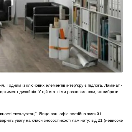
я. І одним із ключових елементів інтер'єру є підлога.
Ламінат
-
сортимент дизайнів. У цій статті ми розповімо вам, як вибрати
ивності експлуатації. Якщо ваш офіс постійно живий і
рніть увагу на класи зносостійкості ламінату: від 21 (невисоке