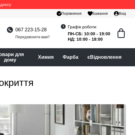
ідлогу
Порівняння
Бажання
Вхід
Графік роботи:
067 223-15-28
ПН-СБ: 10:00 - 19:00
Передзвонити вам?
НД: 10:00 - 18:00
овари для
Химия
Фарба
єВідновлення
дому
покриття