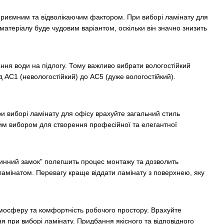
еприємним та відволікаючим фактором. При виборі ламінату для
матеріалу буде чудовим варіантом, оскільки він значно знизить
ння води на підлогу. Тому важливо вибрати вологостійкий
ід AC1 (невологостійкий) до AC5 (дуже вологостійкий).
ри виборі ламінату для офісу врахуйте загальний стиль
ьним вибором для створення професійної та елегантної
ілинний замок" полегшить процес монтажу та дозволить
а ламінатом. Перевагу краще віддати ламінату з поверхнею, яку
тмосферу та комфортність робочого простору. Врахуйте
ня при виборі ламінату. Придбання якісного та відповідного