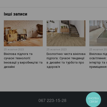
Інші записи
25 жовтня 2023
25 жовтня 2023
25 жовтня 20
Вінілова підлога та
Екологічно чиста вінілова
Вінілова пі
сучасні технології:
підлога: Сучасні тенденції
освітлення:
Інновації у виробництві та
в дизайні та турбота про
інтер'єр та
дизайні
здоров'я
приміщення
КНОПКА
067 223-15-28
СВЯЗИ