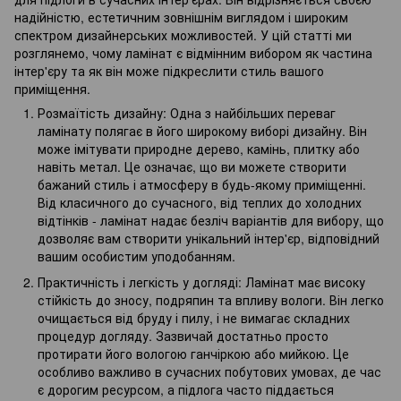
надійністю, естетичним зовнішнім виглядом і широким
спектром дизайнерських можливостей. У цій статті ми
розглянемо, чому ламінат є відмінним вибором як частина
інтер'єру та як він може підкреслити стиль вашого
приміщення.
Розмаїтість дизайну: Одна з найбільших переваг
ламінату полягає в його широкому виборі дизайну. Він
може імітувати природне дерево, камінь, плитку або
навіть метал. Це означає, що ви можете створити
бажаний стиль і атмосферу в будь-якому приміщенні.
Від класичного до сучасного, від теплих до холодних
відтінків - ламінат надає безліч варіантів для вибору, що
дозволяє вам створити унікальний інтер'єр, відповідний
вашим особистим уподобанням.
Практичність і легкість у догляді: Ламінат має високу
стійкість до зносу, подряпин та впливу вологи. Він легко
очищається від бруду і пилу, і не вимагає складних
процедур догляду. Зазвичай достатньо просто
протирати його вологою ганчіркою або мийкою. Це
особливо важливо в сучасних побутових умовах, де час
є дорогим ресурсом, а підлога часто піддається